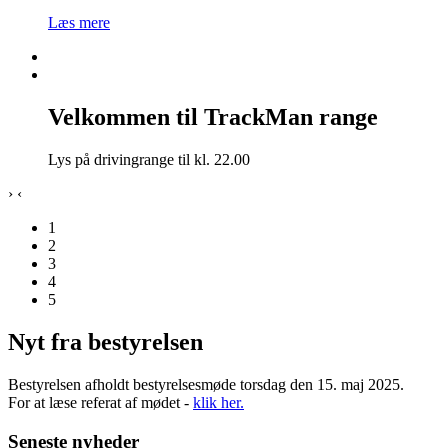
Læs mere
Velkommen til TrackMan range
Lys på drivingrange til kl. 22.00
›
‹
1
2
3
4
5
Nyt fra bestyrelsen
Bestyrelsen afholdt bestyrelsesmøde torsdag den 15. maj 2025.
For at læse referat af mødet -
klik her.
Seneste nyheder