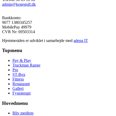
admin@kogegolf.dk
Bankkonto:
9077 1380345257
MobilePay 49979
CVR Nr: 69503314
Hjemmesiden er udviklet i samarbejde med
adena IT
Topmenu
Pay & Play
Trackman Range
Pro
ST-Box
Fitness
Restaurant
Galleri
Fysioterapi
Hovedmenu
Bliv medlem