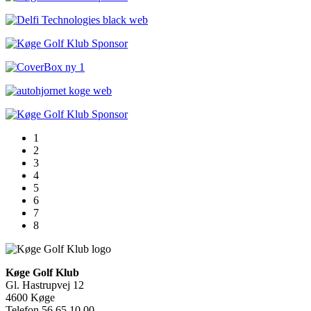
1
2
3
4
5
6
7
8
Køge Golf Klub
Gl. Hastrupvej 12
4600 Køge
Telefon 56 65 10 00