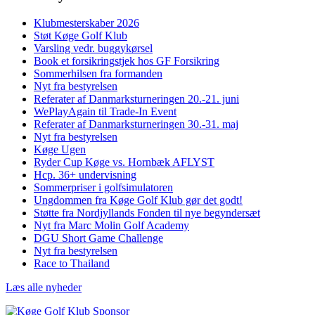
Klubmesterskaber 2026
Støt Køge Golf Klub
Varsling vedr. buggykørsel
Book et forsikringstjek hos GF Forsikring
Sommerhilsen fra formanden
Nyt fra bestyrelsen
Referater af Danmarksturneringen 20.-21. juni
WePlayAgain til Trade-In Event
Referater af Danmarksturneringen 30.-31. maj
Nyt fra bestyrelsen
Køge Ugen
Ryder Cup Køge vs. Hornbæk AFLYST
Hcp. 36+ undervisning
Sommerpriser i golfsimulatoren
Ungdommen fra Køge Golf Klub gør det godt!
Støtte fra Nordjyllands Fonden til nye begyndersæt
Nyt fra Marc Molin Golf Academy
DGU Short Game Challenge
Nyt fra bestyrelsen
Race to Thailand
Læs alle nyheder