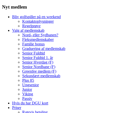
Nyt medlem
Bliv golfspiller på en weekend
Kontaktoplysninger
Regelprøve
Valg af medlemskab
Nord- eller Sydbanen?
Fleksmedlemskaber
Familie bonus
Graduering af medlemskab
Senior Fuldtid
Senior Fuldtid 1. år
Senior Hverdag (F)
Senior Nordbane (F)
Greenfee medlem (F)
Sekundært medlemskab
Plus 85
Ungsenior
Junior
Viking
Passiv
Hvis du har DGU kort
Priser
Ratevis betaling