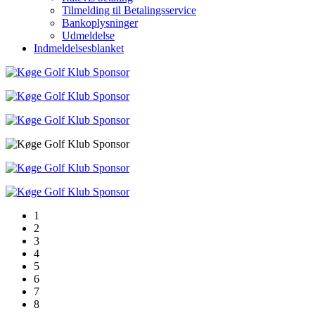
Tilmelding til Betalingsservice
Bankoplysninger
Udmeldelse
Indmeldelsesblanket
1
2
3
4
5
6
7
8