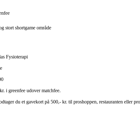
enfee
og stort shortgame område
las Fysioterapi
ee
00
 kr. i greenfee udover matchfee.
ager du et gavekort på 500,- kr. til proshoppen, restauranten eller pro'