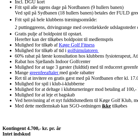
Incl. DGU kort
Frit spil alle ugens dage på Nordbanen (9 hullers banen)
Ved spil på Sydbanen (18 hullers banen) betales der FULD gre
Frit spil på hele klubbens træningsområde:
2 puttinggreens, drivingrange med overdækkede udslagssteder 
Gratis pulje af boldpoint til opstart.
Herefter kan der tilkøbes boldpoint til medlemspris
Mulighed for tilkøb af
Køge Golf Fitness
Mulighed for tilkøb af tid i
golfsimulatoren
60% rabat på første konsultation hos klubbens fysioterapeut, At
Rabat hos Sjællands Indoor Golfcenter
Mulighed for at tage 3 gæster (fuldtid) med til reduceret greenf
Mange
greenfeeaftaler
med gode rabatter
Ret til at invitere en gratis gæst med på Nordbanen efter kl. 17.
Mulighed for spil i klub-i-klubberne
Mulighed for at deltage i klubturneringer mod betaling af 100,-
Mulighed for at leje et bagskab
Ved henvisning af et nyt fuldtidsmedlem til Køge Golf Klub, modt
Med dette medlemskab kan SGO-ordningen
ikke
tilkøbes
Kontingent 4.700,- kr. pr. år
Intet indskud