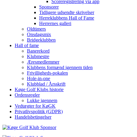
Scoreregistrering via app
Sponsorer
Tidligere udsendte skrivelser
Herreklubbens Hall of Fame
Herrernes galleri
Oldtimers
Onsdagsmix
Bridgeklubben
Hall of fame
Banerekord
Klubmestre
Æresmedlemmer
Klubbens formænd igennem tiden
Frivilligheds-pokalen
Hole-in-one
Klubblad / Årsskrift
Køge Golf Klubs historie
Ordensregler
Lukke igennem
Vedtægter for KøGK
Privatlivspolitik (GDPR)
Handelsbetingelser