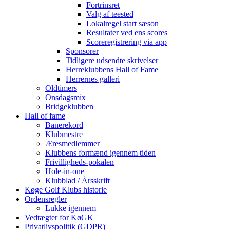
Fortrinsret
Valg af teested
Lokalregel start sæson
Resultater ved ens scores
Scoreregistrering via app
Sponsorer
Tidligere udsendte skrivelser
Herreklubbens Hall of Fame
Herrernes galleri
Oldtimers
Onsdagsmix
Bridgeklubben
Hall of fame
Banerekord
Klubmestre
Æresmedlemmer
Klubbens formænd igennem tiden
Frivilligheds-pokalen
Hole-in-one
Klubblad / Årsskrift
Køge Golf Klubs historie
Ordensregler
Lukke igennem
Vedtægter for KøGK
Privatlivspolitik (GDPR)