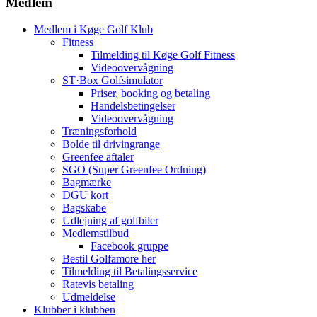
Medlem
Medlem i Køge Golf Klub
Fitness
Tilmelding til Køge Golf Fitness
Videoovervågning
ST·Box Golfsimulator
Priser, booking og betaling
Handelsbetingelser
Videoovervågning
Træningsforhold
Bolde til drivingrange
Greenfee aftaler
SGO (Super Greenfee Ordning)
Bagmærke
DGU kort
Bagskabe
Udlejning af golfbiler
Medlemstilbud
Facebook gruppe
Bestil Golfamore her
Tilmelding til Betalingsservice
Ratevis betaling
Udmeldelse
Klubber i klubben