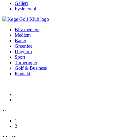
Galleri
Fysioterapi
Bliv medlem
Medlem
Baner
Greenfee
Ungdom
Sport
Turneringer
Golf & Business
Kontakt
›
‹
1
2