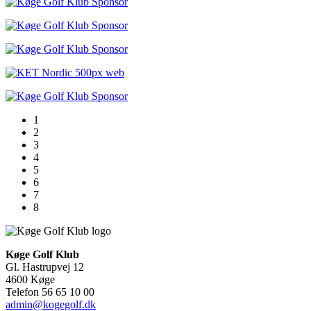
1
2
3
4
5
6
7
8
Køge Golf Klub
Gl. Hastrupvej 12
4600 Køge
Telefon 56 65 10 00
admin@kogegolf.dk