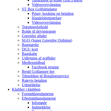
Tilmelding til Køge Golf Fitness
Videoovervågning
ST·Box Golfsimulator
Priser, booking og betaling
Handelsbetingelser
Videoovervågning
Træningsforhold
Bolde til drivingrange
Greenfee aftaler
SGO (Super Greenfee Ordning)
Bagmærke
DGU kort
Bagskabe
Udlejning af golfbiler
Medlemstilbud
Facebook gruppe
Bestil Golfamore her
Tilmelding til Betalingsservice
Ratevis betaling
Udmeldelse
Klubber i klubben
Formiddagsdamerne
Eftermiddagsdamerne
Infomøde
Indmeldelse