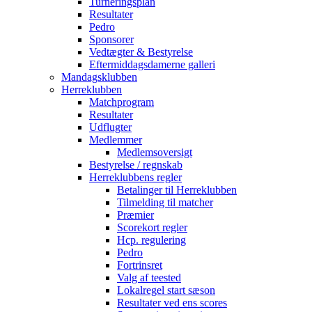
Turneringsplan
Resultater
Pedro
Sponsorer
Vedtægter & Bestyrelse
Eftermiddagsdamerne galleri
Mandagsklubben
Herreklubben
Matchprogram
Resultater
Udflugter
Medlemmer
Medlemsoversigt
Bestyrelse / regnskab
Herreklubbens regler
Betalinger til Herreklubben
Tilmelding til matcher
Præmier
Scorekort regler
Hcp. regulering
Pedro
Fortrinsret
Valg af teested
Lokalregel start sæson
Resultater ved ens scores