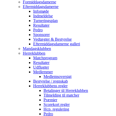
Formiddagsdamerne
Eftermiddagsdamerne
Infomøde
Indmeldelse
Turneringsplan
Resultater
Pedro
Sponsorer
Vedtægter & Bestyrelse
Eftermiddagsdamerne galleri
Mandagsklubben
Herreklubben
Matchprogram
Resultater
Udflugter
Medlemmer
Medlemsoversigt
Bestyrelse / regnskab
Herreklubbens regler
Betalinger til Herreklubben
Tilmelding til matcher
Præmier
Scorekort regler
Hcp. regulering
Pedro