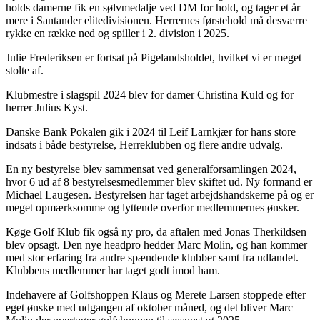
holds damerne fik en sølvmedalje ved DM for hold, og tager et år
mere i Santander elitedivisionen. Herrernes førstehold må desværre
rykke en række ned og spiller i 2. division i 2025.
Julie Frederiksen er fortsat på Pigelandsholdet, hvilket vi er meget
stolte af.
Klubmestre i slagspil 2024 blev for damer Christina Kuld og for
herrer Julius Kyst.
Danske Bank Pokalen gik i 2024 til Leif Larnkjær for hans store
indsats i både bestyrelse, Herreklubben og flere andre udvalg.
En ny bestyrelse blev sammensat ved generalforsamlingen 2024,
hvor 6 ud af 8 bestyrelsesmedlemmer blev skiftet ud. Ny formand er
Michael Laugesen. Bestyrelsen har taget arbejdshandskerne på og er
meget opmærksomme og lyttende overfor medlemmernes ønsker.
Køge Golf Klub fik også ny pro, da aftalen med Jonas Therkildsen
blev opsagt. Den nye headpro hedder Marc Molin, og han kommer
med stor erfaring fra andre spændende klubber samt fra udlandet.
Klubbens medlemmer har taget godt imod ham.
Indehavere af Golfshoppen Klaus og Merete Larsen stoppede efter
eget ønske med udgangen af oktober måned, og det bliver Marc