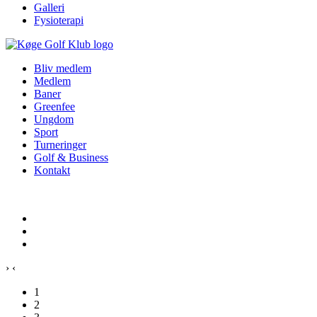
Galleri
Fysioterapi
Bliv medlem
Medlem
Baner
Greenfee
Ungdom
Sport
Turneringer
Golf & Business
Kontakt
›
‹
1
2