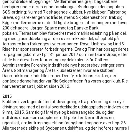
genopførelse af bygninger. Medlemmernes grej i bagskabene
henhører under deres egne forsikringer. Ændringer i den populære
SGS-ordning: Nu med 7 deltagende klubber. Nye klubber: Falster og
Greve, og Harekær genindtrådte, mens Skjoldenæsholm trak sig.
Køge-medlemmerne er de flittigste brugere af ordningen med over
200 deltagere. Jørgen Sparre modtog Danske Bank
pokalen. Terrassen blev forbedret med markisedækning på en del,
og med glasinddækning af den overdækkede del, så ophold på
terrassen kan forlænges i ydersæsonen. Royal Unibrew og Lind &
Risør har sponsoreret forbedringerne. Eva og Finn har opsagt deres
forpagtningskontrakt pr. 31. januar 2017 som restauratørpar, efter
at de har drevet restaurant og mødelokaler i 5 år. Golfens
Administrative Forening indstiftede nye hædersbevisninger som
Årets Golfmanager og Årets klubsekretær, hvor alle klubber i
Danmark kunne indstille emner. Den første klubsekretær, der
opnåede denne hæder var Rie Seidenfaden fra vores egen klub. Rie
har været ansat i jobbet siden 2012.
2015
Klubben overtager driften af drivingrange fra pro'erne og den nye
drivingrange med et antal overdækkede udslagspladser indvies den
9. maj 2015. Samtidig får vi nye og bedre rangebolde, og der
indføres chips som supplement til poletter. Der indføres en
ugentligt, gratis træningslektion for højhandicappere over hcp. 36.
Alle teesteds skilte på Sydbanen udskiftes, og der indføres numre i