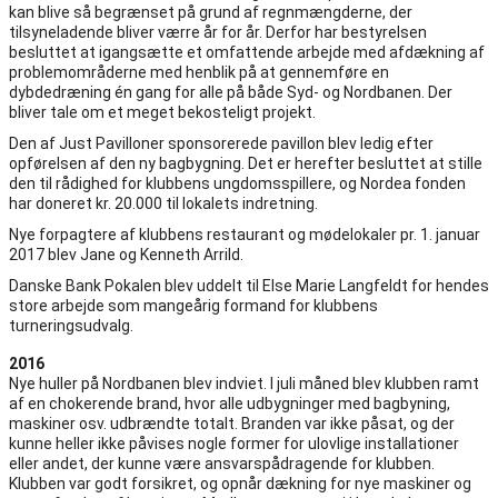
kan blive så begrænset på grund af regnmængderne, der
tilsyneladende bliver værre år for år. Derfor har bestyrelsen
besluttet at igangsætte et omfattende arbejde med afdækning af
problemområderne med henblik på at gennemføre en
dybdedræning én gang for alle på både Syd- og Nordbanen. Der
bliver tale om et meget bekosteligt projekt.
Den af Just Pavilloner sponsorerede pavillon blev ledig efter
opførelsen af den ny bagbygning. Det er herefter besluttet at stille
den til rådighed for klubbens ungdomsspillere, og Nordea fonden
har doneret kr. 20.000 til lokalets indretning.
Nye forpagtere af klubbens restaurant og mødelokaler pr. 1. januar
2017 blev Jane og Kenneth Arrild.
Danske Bank Pokalen blev uddelt til Else Marie Langfeldt for hendes
store arbejde som mangeårig formand for klubbens
turneringsudvalg.
2016
Nye huller på Nordbanen blev indviet. I juli måned blev klubben ramt
af en chokerende brand, hvor alle udbygninger med bagbyning,
maskiner osv. udbrændte totalt. Branden var ikke påsat, og der
kunne heller ikke påvises nogle former for ulovlige installationer
eller andet, der kunne være ansvarspådragende for klubben.
Klubben var godt forsikret, og opnår dækning for nye maskiner og