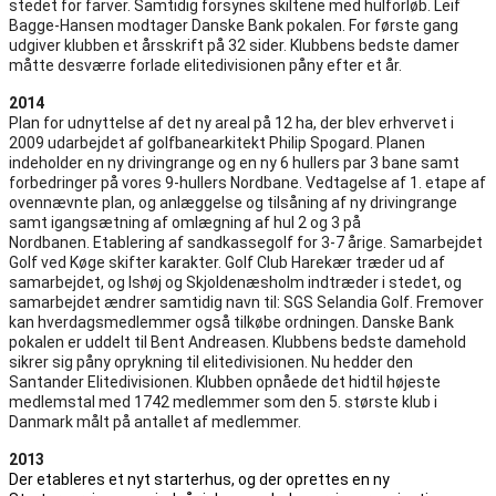
stedet for farver. Samtidig forsynes skiltene med hulforløb. Leif
Bagge-Hansen modtager Danske Bank pokalen. For første gang
udgiver klubben et årsskrift på 32 sider. Klubbens bedste damer
måtte desværre forlade elitedivisionen påny efter et år.
2014
Plan for udnyttelse af det ny areal på 12 ha, der blev erhvervet i
2009 udarbejdet af golfbanearkitekt Philip Spogard. Planen
indeholder en ny drivingrange og en ny 6 hullers par 3 bane samt
forbedringer på vores 9-hullers Nordbane. Vedtagelse af 1. etape af
ovennævnte plan, og anlæggelse og tilsåning af ny drivingrange
samt igangsætning af omlægning af hul 2 og 3 på
Nordbanen. Etablering af sandkassegolf for 3-7 årige. Samarbejdet
Golf ved Køge skifter karakter. Golf Club Harekær træder ud af
samarbejdet, og Ishøj og Skjoldenæsholm indtræder i stedet, og
samarbejdet ændrer samtidig navn til: SGS Selandia Golf. Fremover
kan hverdagsmedlemmer også tilkøbe ordningen. Danske Bank
pokalen er uddelt til Bent Andreasen. Klubbens bedste damehold
sikrer sig påny oprykning til elitedivisionen. Nu hedder den
Santander Elitedivisionen. Klubben opnåede det hidtil højeste
medlemstal med 1742 medlemmer som den 5. største klub i
Danmark målt på antallet af medlemmer.
2013
Der etableres et nyt starterhus, og der oprettes en ny