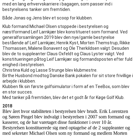
med en lang erhvervskarriere i bagagen, som passer ind i
bestyrelsens tanker om fremtiden.
Både Jonas og Jens blev et scoop for klubben.
Klub formand Michael Olsen stoppede i bestyrelsen og
næstformand Leif Larnkjær blev konstitueret som formand. Ved
generalforsamlingen 2019 blev den nye/gamle bestyrelse
bestående af Leif Larnkjær, Henrik Kyst, Morten Themstrup, Rikke
Thomassen, Malene Bonavent og Ole Therkildsen valgt. Desuden
blev de to suppleanter Claus Oxfeldt og Claus Lyster valgt. Ved
konstitueringen påtog Leif Larnkjær sig formandsposten efter fuld
enighed i bestyrelsen.
Christina Kuld og Lasse Strunge blev klubmestre.
Birthe Husbond modtog Danske Bank pokalen for sit store frivillige i
arbejde i klubben.
Klubben fik sin første golfsimulator i form af en TeeBox, som blev
en stor succes.
Med tanker på fremtiden, blev det et godt år for Køge Golf Klub.
2018
Blev året hvor stabiliteten i bestyrelsen blev brudt. Erik Lorentzen
og Søren Pingel blev indvalgt i bestyrelsen i 2007 som formand og
kasserer, og de har varetaget disse funktioner i over 10 år.
Bestyrelsen konstituerede sig med optagelse af de 2 suppleanter og
med sekretær Michael Olsen som ny formand og medlem Morten