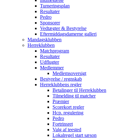
Indmeldelse
Turneringsplan
Resultater
Pedro
Sponsorer
Vedtægter & Bestyrelse
Eftermiddagsdamerne galleri
Mandagsklubben
Herreklubben
Matchprogram
Resultater
Udflugter
Medlemmer
Medlemsoversigt
Bestyrelse / regnskab
Herreklubbens regler
Betalinger til Herreklubben
Tilmelding til matcher
Præmier
Scorekort regler
Hcp. regulering
Pedro
Fortrinsret
Valg af teested
Lokalregel start sæson