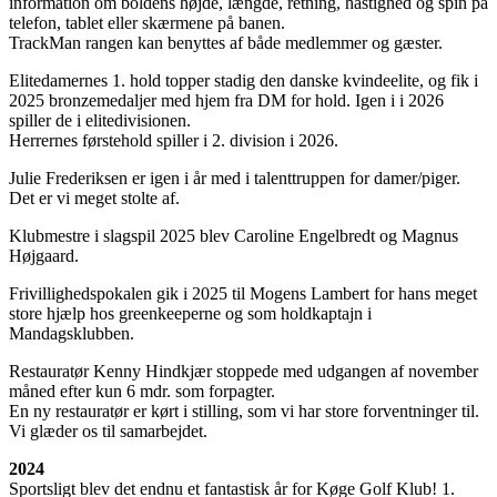
information om boldens højde, længde, retning, hastighed og spin på
telefon, tablet eller skærmene på banen.
TrackMan rangen kan benyttes af både medlemmer og gæster.
Elitedamernes 1. hold topper stadig den danske kvindeelite, og fik i
2025 bronzemedaljer med hjem fra DM for hold. Igen i i 2026
spiller de i elitedivisionen.
Herrernes førstehold spiller i 2. division i 2026.
Julie Frederiksen er igen i år med i talenttruppen for damer/piger.
Det er vi meget stolte af.
Klubmestre i slagspil 2025 blev Caroline Engelbredt og Magnus
Højgaard.
Frivillighedspokalen gik i 2025 til Mogens Lambert for hans meget
store hjælp hos greenkeeperne og som holdkaptajn i
Mandagsklubben.
Restauratør Kenny Hindkjær stoppede med udgangen af november
måned efter kun 6 mdr. som forpagter.
En ny restauratør er kørt i stilling, som vi har store forventninger til.
Vi glæder os til samarbejdet.
2024
Sportsligt blev det endnu et fantastisk år for Køge Golf Klub! 1.