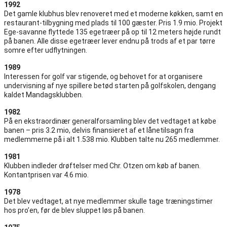
1992
Det gamle klubhus blev renoveret med et moderne køkken, samt en
restaurant-tilbygning med plads til 100 gæster. Pris 1.9 mio. Projekt
Ege-savanne flyttede 135 egetræer på op til 12 meters højde rundt
på banen. Alle disse egetræer lever endnu på trods af et par tørre
somre efter udflytningen.
1989
Interessen for golf var stigende, og behovet for at organisere
undervisning af nye spillere betød starten på golfskolen, dengang
kaldet Mandagsklubben.
1982
På en ekstraordinær generalforsamling blev det vedtaget at købe
banen – pris 3.2 mio, delvis finansieret af et lånetilsagn fra
medlemmerne på i alt 1.538 mio. Klubben talte nu 265 medlemmer.
1981
Klubben indleder drøftelser med Chr. Otzen om køb af banen.
Kontantprisen var 4.6 mio.
1978
Det blev vedtaget, at nye medlemmer skulle tage træningstimer
hos pro’en, før de blev sluppet løs på banen.