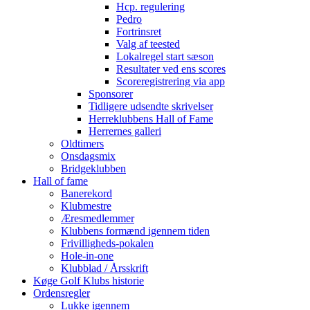
Hcp. regulering
Pedro
Fortrinsret
Valg af teested
Lokalregel start sæson
Resultater ved ens scores
Scoreregistrering via app
Sponsorer
Tidligere udsendte skrivelser
Herreklubbens Hall of Fame
Herrernes galleri
Oldtimers
Onsdagsmix
Bridgeklubben
Hall of fame
Banerekord
Klubmestre
Æresmedlemmer
Klubbens formænd igennem tiden
Frivilligheds-pokalen
Hole-in-one
Klubblad / Årsskrift
Køge Golf Klubs historie
Ordensregler
Lukke igennem