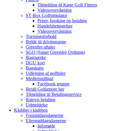
Tilmelding til Køge Golf Fitness
Videoovervågning
ST·Box Golfsimulator
Priser, booking og betaling
Handelsbetingelser
Videoovervågning
Træningsforhold
Bolde til drivingrange
Greenfee aftaler
SGO (Super Greenfee Ordning)
Bagmærke
DGU kort
Bagskabe
Udlejning af golfbiler
Medlemstilbud
Facebook gruppe
Bestil Golfamore her
Tilmelding til Betalingsservice
Ratevis betaling
Udmeldelse
Klubber i klubben
Formiddagsdamerne
Eftermiddagsdamerne
Infomøde