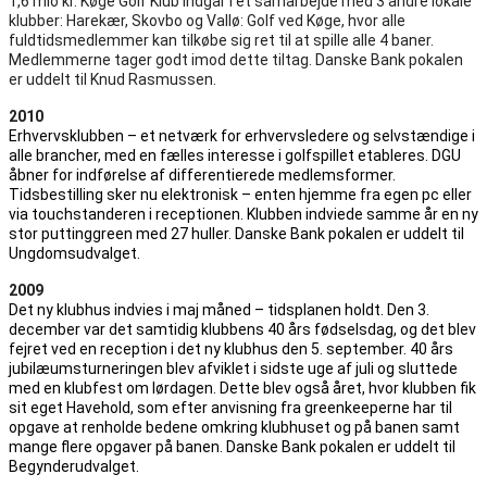
1,6 mio kr. Køge Golf Klub indgår i et samarbejde med 3 andre lokale
klubber: Harekær, Skovbo og Vallø: Golf ved Køge, hvor alle
fuldtidsmedlemmer kan tilkøbe sig ret til at spille alle 4 baner.
Medlemmerne tager godt imod dette tiltag. Danske Bank pokalen
er uddelt til Knud Rasmussen.
2010
Erhvervsklubben – et netværk for erhvervsledere og selvstændige i
alle brancher, med en fælles interesse i golfspillet etableres. DGU
åbner for indførelse af differentierede medlemsformer.
Tidsbestilling sker nu elektronisk – enten hjemme fra egen pc eller
via touchstanderen i receptionen. Klubben indviede samme år en ny
stor puttinggreen med 27 huller. Danske Bank pokalen er uddelt til
Ungdomsudvalget.
2009
Det ny klubhus indvies i maj måned – tidsplanen holdt. Den 3.
december var det samtidig klubbens 40 års fødselsdag, og det blev
fejret ved en reception i det ny klubhus den 5. september. 40 års
jubilæumsturneringen blev afviklet i sidste uge af juli og sluttede
med en klubfest om lørdagen. Dette blev også året, hvor klubben fik
sit eget Havehold, som efter anvisning fra greenkeeperne har til
opgave at renholde bedene omkring klubhuset og på banen samt
mange flere opgaver på banen. Danske Bank pokalen er uddelt til
Begynderudvalget.