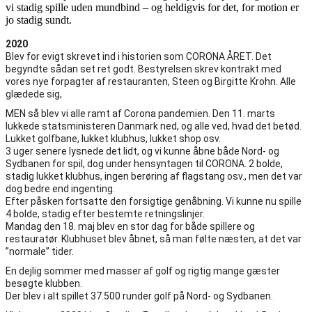
vi stadig spille uden mundbind – og heldigvis for det, for motion er
jo stadig sundt.
2020
Blev for evigt skrevet ind i historien som CORONA ÅRET. Det
begyndte sådan set ret godt. Bestyrelsen skrev kontrakt med
vores nye forpagter af restauranten, Steen og Birgitte Krohn. Alle
glædede sig,
MEN så blev vi alle ramt af Corona pandemien. Den 11. marts
lukkede statsministeren Danmark ned, og alle ved, hvad det betød.
Lukket golfbane, lukket klubhus, lukket shop osv.
3 uger senere lysnede det lidt, og vi kunne åbne både Nord- og
Sydbanen for spil, dog under hensyntagen til CORONA. 2 bolde,
stadig lukket klubhus, ingen berøring af flagstang osv., men det var
dog bedre end ingenting.
Efter påsken fortsatte den forsigtige genåbning. Vi kunne nu spille
4 bolde, stadig efter bestemte retningslinjer.
Mandag den 18. maj blev en stor dag for både spillere og
restauratør. Klubhuset blev åbnet, så man følte næsten, at det var
”normale” tider.
En dejlig sommer med masser af golf og rigtig mange gæster
besøgte klubben.
Der blev i alt spillet 37.500 runder golf på Nord- og Sydbanen.