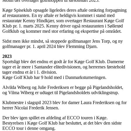
Molin der overtager golfshoppen til sæsonstart 2025.
Køge Spiseklub opsagde ligeledes deres aftale omkring forpagtning
af restauranten. En ny aftale er heldigvis kommet i stand med
restauratør Kenny Hindkjær, som overtager Restaurant Køge Golf
Klub pr. 1. marts 2025. Kenny driver også restauranten i Søllerød
Golfklub og kommer med stor erfaring og ekspertise på området.
Sidst men ikke mindst, så stoppede golfmanager Jens Torp, og ny
golfmanager pr. 1. april 2024 blev Flemming Djarn.
2023
Sportsligt blev det endnu et godt år for Køge Golf Klub. Damerne
tager et år mere i Santander elitedivisionen, og herrernes førstehold
tager endnu et år i 1. division.
Køge Golf Klub har 9 hold med i Danmarksturneringen.
Alvilda Wiberg og Julie Frederiksen er begge på Pigelandsholdet,
og Vilma Wiberg er udtaget til Pigelandsholdets udviklingstrup.
Klubmestre i slagspil 2023 blev for damer Laura Frederiksen og for
herrer Nicolai Frederik Jensen.
Der blev igen spillet en afdeling af ECCO touren i Køge.
Bestyrelsen i Køge Golf Klub har besluttet, at det blev den sidste
ECCO tour i denne omgang.