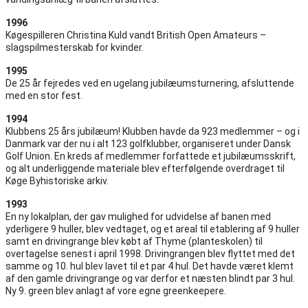
1996
Køgespilleren Christina Kuld vandt British Open Amateurs –
slagspilmesterskab for kvinder.
1995
De 25 år fejredes ved en ugelang jubilæumsturnering, afsluttende
med en stor fest.
1994
Klubbens 25 års jubilæum! Klubben havde da 923 medlemmer – og i
Danmark var der nu i alt 123 golfklubber, organiseret under Dansk
Golf Union. En kreds af medlemmer forfattede et jubilæumsskrift,
og alt underliggende materiale blev efterfølgende overdraget til
Køge Byhistoriske arkiv.
1993
En ny lokalplan, der gav mulighed for udvidelse af banen med
yderligere 9 huller, blev vedtaget, og et areal til etablering af 9 huller
samt en drivingrange blev købt af Thyme (planteskolen) til
overtagelse senest i april 1998. Drivingrangen blev flyttet med det
samme og 10. hul blev lavet til et par 4 hul. Det havde været klemt
af den gamle drivingrange og var derfor et næsten blindt par 3 hul.
Ny 9. green blev anlagt af vore egne greenkeepere.