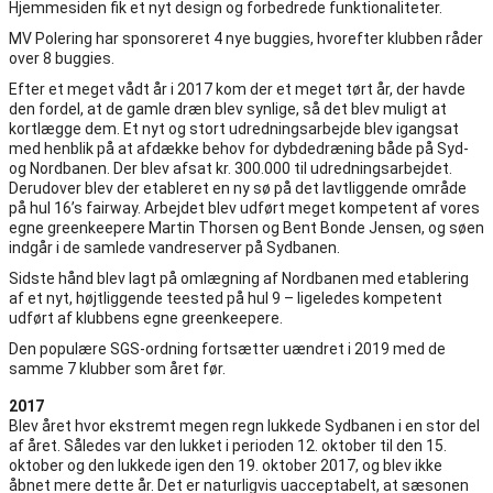
Hjemmesiden fik et nyt design og forbedrede funktionaliteter.
MV Polering har sponsoreret 4 nye buggies, hvorefter klubben råder
over 8 buggies.
Efter et meget vådt år i 2017 kom der et meget tørt år, der havde
den fordel, at de gamle dræn blev synlige, så det blev muligt at
kortlægge dem. Et nyt og stort udredningsarbejde blev igangsat
med henblik på at afdække behov for dybdedræning både på Syd-
og Nordbanen. Der blev afsat kr. 300.000 til udredningsarbejdet.
Derudover blev der etableret en ny sø på det lavtliggende område
på hul 16’s fairway. Arbejdet blev udført meget kompetent af vores
egne greenkeepere Martin Thorsen og Bent Bonde Jensen, og søen
indgår i de samlede vandreserver på Sydbanen.
Sidste hånd blev lagt på omlægning af Nordbanen med etablering
af et nyt, højtliggende teested på hul 9 – ligeledes kompetent
udført af klubbens egne greenkeepere.
Den populære SGS-ordning fortsætter uændret i 2019 med de
samme 7 klubber som året før.
2017
Blev året hvor ekstremt megen regn lukkede Sydbanen i en stor del
af året. Således var den lukket i perioden 12. oktober til den 15.
oktober og den lukkede igen den 19. oktober 2017, og blev ikke
åbnet mere dette år. Det er naturligvis uacceptabelt, at sæsonen