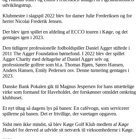
udviklingstrup.
Klubmestre i slagspil 2022 blev for damer Julie Frederiksen og for
herrer Nicolai Frederik Jensen.
Der blev igen spillet en afdeling af ECCO touren i Køge, og det
gentages igen i 2023.
Den tidligere professionelle fodboldspiller Daniel Agger stiftede i
2011 The Agger Foundation børnefond. I 2022 blev der spillet
Agger Charity med deltagelse af Daniel Agger selv og
professionelle golfere som bl.a. Thomas Bjørn, Søren Hansen,
Anders Hansen, Emily Pedersen osv. Denne turnering gentages i
2023.
Danske Bank Pokalen gik til Magnus Jespersen for hans utrættelige
virke som formand for Haveholdet, der forskønner området omkring
klubhuset.
Et nyt tiltag så dagens lys på banen: En cafévogn, som servicerer
spillerne på banen. Det er frivillige, der varetager opgaven.
Sidst men ikke mindst, så blev Køge Golf Klub medlem af
Køge
Handel
for derved at udvide sit netværk til virksomhederne i Køge.