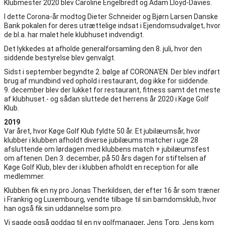
Klubmester 2020 blev Caroline Engelbredt og Adam Lloyd-Davies.
I dette Corona-år modtog Dieter Schneider og Bjørn Larsen Danske
Bank pokalen for deres utrættelige indsat i Ejendomsudvalget, hvor
de bl.a. har malet hele klubhuset indvendigt.
Det lykkedes at afholde generalforsamling den 8. juli, hvor den
siddende bestyrelse blev genvalgt.
Sidst i september begyndte 2. bølge af CORONA’EN. Der blev indført
brug af mundbind ved ophold i restaurant, dog ikke for siddende.
9. december blev der lukket for restaurant, fitness samt det meste
af klubhuset.- og sådan sluttede det herrens år 2020 i Køge Golf
Klub.
2019
Var året, hvor Køge Golf Klub fyldte 50 år. Et jubilæumsår, hvor
klubber i klubben afholdt diverse jubilæums matcher i uge 28
afsluttende om lørdagen med klubbens match + jubilæumsfest
om aftenen. Den 3. december, på 50 års dagen for stiftelsen af
Køge Golf Klub, blev der i klubben afholdt en reception for alle
medlemmer.
Klubben fik en ny pro Jonas Therkildsen, der efter 16 år som træner
i Frankrig og Luxembourg, vendte tilbage til sin barndomsklub, hvor
han også fik sin uddannelse som pro.
Vi sagde også goddag til en ny golfmanager, Jens Torp. Jens kom