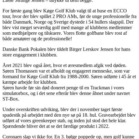
Lasse Strunge Jensen – tillykke til dem begge.
For første gang blev Køge Golf Klub valgt til at huse en ECCO
tour, hvor der blev spillet 2 PRO AMs, før de unge professionelle fra
både Danmark, Norge og Sverige dystede i 54 hullers slagspil. Der
blev vist meget seværdig golf med mange af klubbens medlemmer
som medhjælpere og tilskuere. Vores flotte golfbane blev rost af
både amatører og de professionelle!
Danske Bank Pokalen blev tildelt Birger Lerskov Jensen for hans
store engagement i klubben.
Året 2021 blev også året, hvor et æresmedlem afgik ved døden.
Søren Thomassen var et afholdt og engageret menneske, som var
formand for Køge Golf Klub fra 1988-2000. Søren udførte i 45 år et
kæmpe arbejde for klubben.
Søren havde før sin død doneret penge til en Trackman i vores
simulatorbox, og i det sene efterår blev denne åbnet under navnet
ST-Box.
Under overskriften udviking, blev der i november taget første
spadestik på arbejdet med den nye sø på 18. hul. Gravearbejdet blev
udført af vores greenkeeper stab, og inden jul stod det hele klar.
Spændende bliver det at se det færdige produkt i 2022.
Coronaen slap vi ikke for. En 3. bølge poppede op, men golf kunne