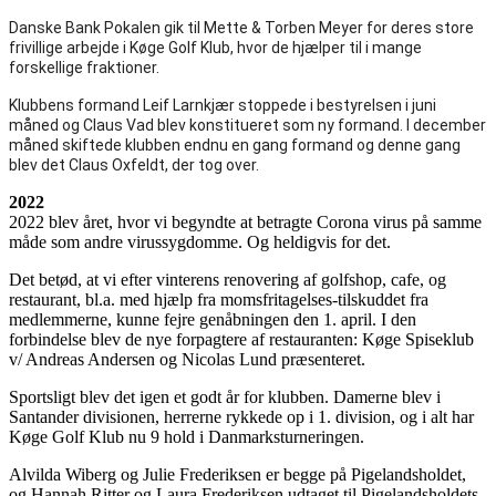
Danske Bank Pokalen gik til Mette & Torben Meyer for deres store
frivillige arbejde i Køge Golf Klub, hvor de hjælper til i mange
forskellige fraktioner.
Klubbens formand Leif Larnkjær stoppede i bestyrelsen i juni
måned og Claus Vad blev konstitueret som ny formand. I december
måned skiftede klubben endnu en gang formand og denne gang
blev det Claus Oxfeldt, der tog over.
2022
2022 blev året, hvor vi begyndte at betragte Corona virus på samme
måde som andre virussygdomme. Og heldigvis for det.
Det betød, at vi efter vinterens renovering af golfshop, cafe, og
restaurant, bl.a. med hjælp fra momsfritagelses-tilskuddet fra
medlemmerne, kunne fejre genåbningen den 1. april. I den
forbindelse blev de nye forpagtere af restauranten: Køge Spiseklub
v/ Andreas Andersen og Nicolas Lund præsenteret.
Sportsligt blev det igen et godt år for klubben. Damerne blev i
Santander divisionen, herrerne rykkede op i 1. division, og i alt har
Køge Golf Klub nu 9 hold i Danmarksturneringen.
Alvilda Wiberg og Julie Frederiksen er begge på Pigelandsholdet,
og Hannah Ritter og Laura Frederiksen udtaget til Pigelandsholdets