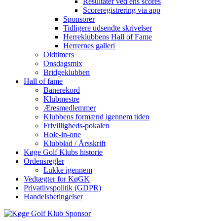
Resultater ved ens scores
Scoreregistrering via app
Sponsorer
Tidligere udsendte skrivelser
Herreklubbens Hall of Fame
Herrernes galleri
Oldtimers
Onsdagsmix
Bridgeklubben
Hall of fame
Banerekord
Klubmestre
Æresmedlemmer
Klubbens formænd igennem tiden
Frivilligheds-pokalen
Hole-in-one
Klubblad / Årsskrift
Køge Golf Klubs historie
Ordensregler
Lukke igennem
Vedtægter for KøGK
Privatlivspolitik (GDPR)
Handelsbetingelser