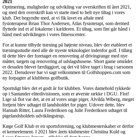
2021
Optimering, muligheder og udvikling var overskriften til året 2021,
og med den overskrift kan vi starte med to helt nye tiltag i vores
klub. Det begyndte med, at vi fik lavet en aftale med
fysioterapeut Brian Thor Andersen, Atlas fysioterapi, som dermed
flyttede ind et af lokalerne i kælderen. Et tiltag, som fint går hånd i
hånd med udviklingen i vores fitnesscenter.
For at kunne tilbyde træning på højeste niveau, blev der etableret et
træningsstudie med alle de nyeste teknologier indenfor golf. I tillæg
til dette blev der foretaget en renovering af drivingrange med nye
måtter, targets og renovering af udslagshusene. Short game området
er desuden blevet færdiggjort, og det vil blive taget i brug i sæsonen
2022. Derudover har vi sagt velkommen til Golfshoppen.com som
ny forpagter af klubbens golfbutik.
Sportsligt blev det et godt år for klubben. Vores damehold rykkede
op i Santander elitedivisionen, som er øverste række i DGU. Flot!
Lige så flot var det, at en af vores unge piger, Alvilda Wiberg, meget
fortjent blev udtaget til landsholdet for piger. Udover dette, blev
Hannah Ritter, Laura Frederiksen og Julie Frederiksen udtaget til
pigelandsholdets udviklingstrup.
Køge Golf Klub er en sportsforening, og klubmesterskaber er derfor
et kerneelement. I 2021 blev årets klubmestre Christina Kuld og