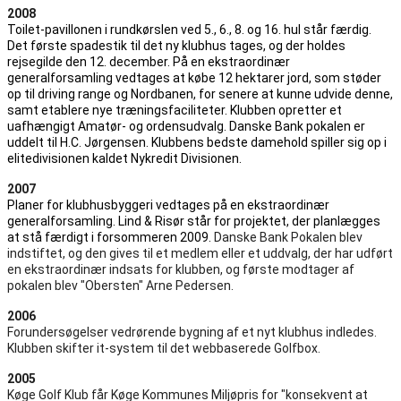
2008
Toilet-pavillonen i rundkørslen ved 5., 6., 8. og 16. hul står færdig.
Det første spadestik til det ny klubhus tages, og der holdes
rejsegilde den 12. december. På en ekstraordinær
generalforsamling vedtages at købe 12 hektarer jord, som støder
op til driving range og Nordbanen, for senere at kunne udvide denne,
samt etablere nye træningsfaciliteter. Klubben opretter et
uafhængigt Amatør- og ordensudvalg. Danske Bank pokalen er
uddelt til H.C. Jørgensen. Klubbens bedste damehold spiller sig op i
elitedivisionen kaldet Nykredit Divisionen.
2007
Planer for klubhusbyggeri vedtages på en ekstraordinær
generalforsamling. Lind & Risør står for projektet, der planlægges
at stå færdigt i forsommeren 2009.
Danske Bank Pokalen blev
indstiftet, og den gives til et medlem eller et uddvalg, der har udført
en ekstraordinær indsats for klubben, og første modtager af
pokalen blev "Obersten" Arne Pedersen.
2006
Forundersøgelser vedrørende bygning af et nyt klubhus indledes.
Klubben skifter it-system til det webbaserede Golfbox.
2005
Køge Golf Klub får Køge Kommunes Miljøpris for "konsekvent at