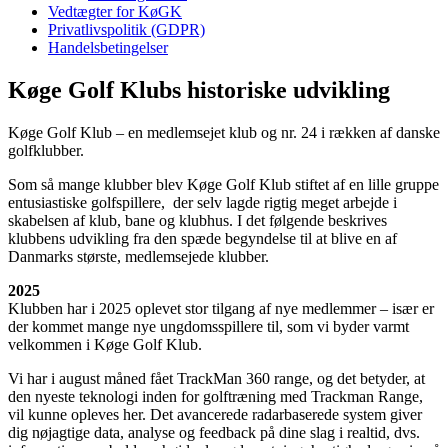
Vedtægter for KøGK
Privatlivspolitik (GDPR)
Handelsbetingelser
Køge Golf Klubs historiske udvikling
Køge Golf Klub – en medlemsejet klub og nr. 24 i rækken af danske
golfklubber.
Som så mange klubber blev Køge Golf Klub stiftet af en lille gruppe
entusiastiske golfspillere, der selv lagde rigtig meget arbejde i
skabelsen af klub, bane og klubhus. I det følgende beskrives
klubbens udvikling fra den spæde begyndelse til at blive en af
Danmarks største, medlemsejede klubber.
2025
Klubben har i 2025 oplevet stor tilgang af nye medlemmer – især er
der kommet mange nye ungdomsspillere til, som vi byder varmt
velkommen i Køge Golf Klub.
Vi har i august måned fået TrackMan 360 range, og det betyder, at
den nyeste teknologi inden for golftræning med Trackman Range,
vil kunne opleves her. Det avancerede radarbaserede system giver
dig nøjagtige data, analyse og feedback på dine slag i realtid, dvs.