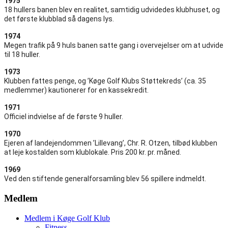
1975
18 hullers banen blev en realitet, samtidig udvidedes klubhuset, og
det første klubblad så dagens lys.
1974
Megen trafik på 9 huls banen satte gang i overvejelser om at udvide
til 18 huller.
1973
Klubben fattes penge, og ’Køge Golf Klubs Støttekreds’ (ca. 35
medlemmer) kautionerer for en kassekredit.
1971
Officiel indvielse af de første 9 huller.
1970
Ejeren af landejendommen ’Lillevang’, Chr. R. Otzen, tilbød klubben
at leje kostalden som klublokale. Pris 200 kr. pr. måned.
1969
Ved den stiftende generalforsamling blev 56 spillere indmeldt.
Medlem
Medlem i Køge Golf Klub
Fitness