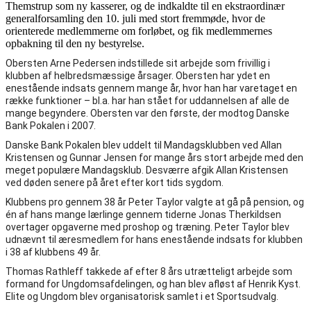
Themstrup som ny kasserer, og de indkaldte til en ekstraordinær
generalforsamling den 10. juli med stort fremmøde, hvor de
orienterede medlemmerne om forløbet, og fik medlemmernes
opbakning til den ny bestyrelse.
Obersten Arne Pedersen indstillede sit arbejde som frivillig i
klubben af helbredsmæssige årsager. Obersten har ydet en
enestående indsats gennem mange år, hvor han har varetaget en
række funktioner – bl.a. har han stået for uddannelsen af alle de
mange begyndere. Obersten var den første, der modtog Danske
Bank Pokalen i 2007.
Danske Bank Pokalen blev uddelt til Mandagsklubben ved Allan
Kristensen og Gunnar Jensen for mange års stort arbejde med den
meget populære Mandagsklub. Desværre afgik Allan Kristensen
ved døden senere på året efter kort tids sygdom.
Klubbens pro gennem 38 år Peter Taylor valgte at gå på pension, og
én af hans mange lærlinge gennem tiderne Jonas Therkildsen
overtager opgaverne med proshop og træning. Peter Taylor blev
udnævnt til æresmedlem for hans enestående indsats for klubben
i 38 af klubbens 49 år.
Thomas Rathleff takkede af efter 8 års utrætteligt arbejde som
formand for Ungdomsafdelingen, og han blev afløst af Henrik Kyst.
Elite og Ungdom blev organisatorisk samlet i et Sportsudvalg.