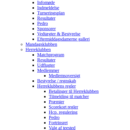
Infomøde
Indmeldelse
Turneringsplan
Resultater
Pedro
Sponsorer
Vedtægter & Bestyrelse
Eftermiddagsdamerne galleri
Mandagsklubben
Herreklubben
Matchprogram
Resultater
Udflugter
Medlemmer
Medlemsoversigt
Bestyrelse / regnskab
Herreklubbens regler
Betalinger til Herreklubben
Tilmelding til matcher
Præmier
Scorekort regler
Hcp. regulering
Pedro
Fortrinsret
Valg af teested