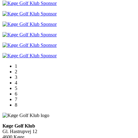
1
2
3
4
5
6
7
8
Køge Golf Klub
Gl. Hastrupvej 12
4600 Køge