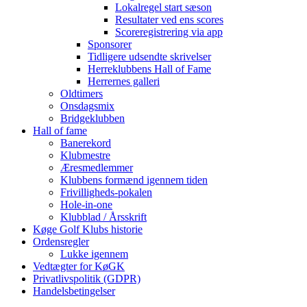
Lokalregel start sæson
Resultater ved ens scores
Scoreregistrering via app
Sponsorer
Tidligere udsendte skrivelser
Herreklubbens Hall of Fame
Herrernes galleri
Oldtimers
Onsdagsmix
Bridgeklubben
Hall of fame
Banerekord
Klubmestre
Æresmedlemmer
Klubbens formænd igennem tiden
Frivilligheds-pokalen
Hole-in-one
Klubblad / Årsskrift
Køge Golf Klubs historie
Ordensregler
Lukke igennem
Vedtægter for KøGK
Privatlivspolitik (GDPR)
Handelsbetingelser