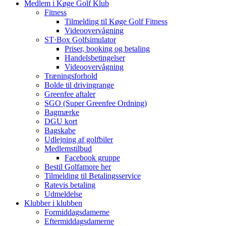
Medlem i Køge Golf Klub
Fitness
Tilmelding til Køge Golf Fitness
Videoovervågning
ST·Box Golfsimulator
Priser, booking og betaling
Handelsbetingelser
Videoovervågning
Træningsforhold
Bolde til drivingrange
Greenfee aftaler
SGO (Super Greenfee Ordning)
Bagmærke
DGU kort
Bagskabe
Udlejning af golfbiler
Medlemstilbud
Facebook gruppe
Bestil Golfamore her
Tilmelding til Betalingsservice
Ratevis betaling
Udmeldelse
Klubber i klubben
Formiddagsdamerne
Eftermiddagsdamerne